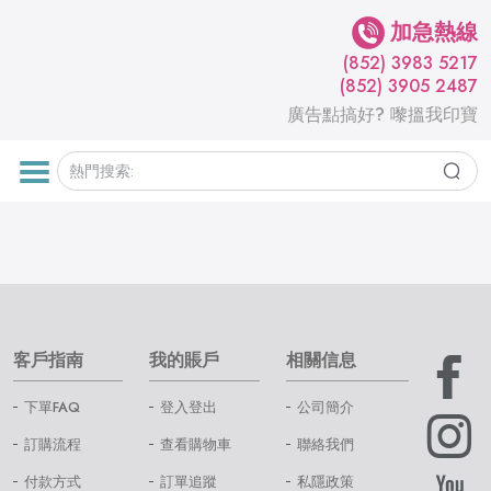
加急熱線
(852) 3983 5217
(852) 3905 2487
廣告點搞好? 嚟搵我印寶
客戶指南
我的賬戶
相關信息
下單FAQ
登入登出
公司簡介
訂購流程
查看購物車
聯絡我們
付款方式
訂單追蹤
私隱政策