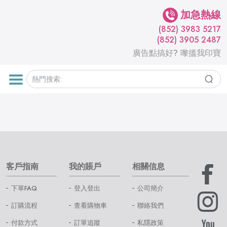
加急熱線
(852) 3983 5217
(852) 3905 2487
廣告點搞好? 嚟搵我印寶
客戶指南
我的賬戶
相關信息
下單FAQ
登入登出
公司簡介
訂購流程
查看購物車
聯絡我們
付款方式
訂單追蹤
私隱政策